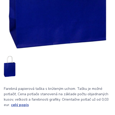
Farebná papierová taška s krúteným uchom. Tašku je možné
potlačiť, Cena potlače stanovená na základe počtu objednaných
kusov, veľkosti a farebnosti grafiky. Orientačne potlač už od 0,03
eur.
celý popis