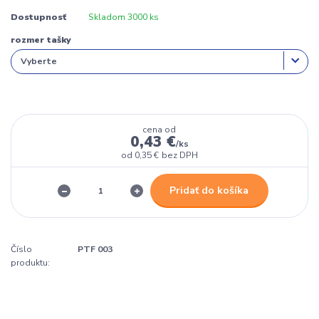
Dostupnosť
Skladom 3000 ks
rozmer tašky
cena od
0,43 €
/
ks
od
0,35 €
bez DPH
Pridať do košíka
Číslo
PTF 003
produktu: