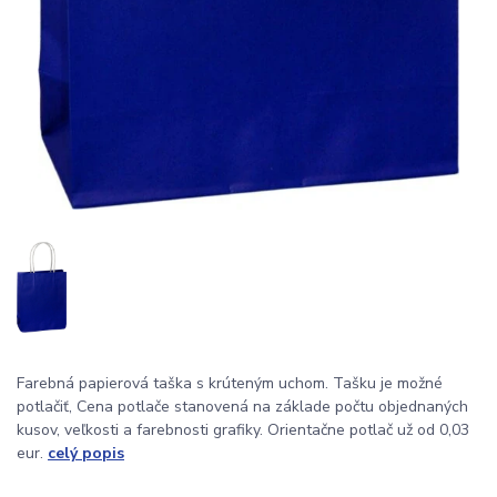
Farebná papierová taška s krúteným uchom. Tašku je možné
potlačiť, Cena potlače stanovená na základe počtu objednaných
kusov, veľkosti a farebnosti grafiky. Orientačne potlač už od 0,03
eur.
celý popis