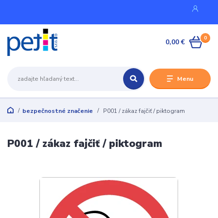
0
0,00 €
Menu
bezpečnostné značenie
P001 / zákaz fajčiť / piktogram
P001 / zákaz fajčiť / piktogram