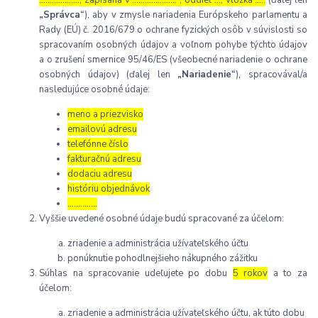
„Správca“
), aby v zmysle nariadenia Európskeho parlamentu a
Rady (EÚ) č. 2016/679 o ochrane fyzických osôb v súvislosti so
spracovaním osobných údajov a voľnom pohybe týchto údajov
a o zrušení smernice 95/46/ES (všeobecné nariadenie o ochrane
osobných údajov) (ďalej len
„Nariadenie“
), spracovával/a
nasledujúce osobné údaje:
meno a priezvisko
emailovú adresu
telefónne číslo
fakturačnú adresu
dodaciu adresu
históriu objednávok
…………..
Vyššie uvedené osobné údaje budú spracované za účelom:
zriadenie a administrácia užívateľského účtu
ponúknutie pohodlnejšieho nákupného zážitku
Súhlas na spracovanie udeľujete po dobu
5 rokov
a to za
účelom:
zriadenie a administrácia užívateľského účtu, ak túto dobu