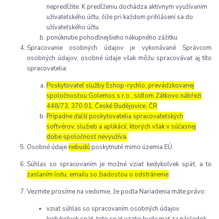
nepredĺžite. K predĺženiu dochádza aktívnym využívaním
užívateľského účtu, čiže pri každom prihlásení sa do
užívateľského účtu
ponúknutie pohodlnejšieho nákupného zážitku
Spracovanie osobných údajov je vykonávané Správcom
osobných údajov, osobné údaje však môžu spracovávať aj títo
spracovatelia:
Poskytovateľ služby Eshop-rychlo, prevádzkovanej
spoločnosťou Golemos s.r.o., sídlom Zátkovo nábřeží
448/73, 370 01, České Budějovice, ČR
Prípadne ďalší poskytovatelia spracovateľských
softvérov, služieb a aplikácií, ktorých však v súčasnej
dobe spoločnosť nevyužíva.
Osobné údaje
nebudú
poskytnuté mimo územia EÚ.
Súhlas so spracovaním je možné vziať kedykoľvek späť, a to
zaslaním listu, emailu so žiadosťou o odstránenie
.
Vezmite prosíme na vedomie, že podľa Nariadenia máte právo:
vziať súhlas so spracovaním osobných údajov
kedykoľvek späť, toto späť vzatie bude mať za následok