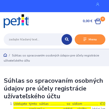
0
0,00 €
Menu
Súhlas so spracovaním osobných údajov pre účely registrácie
užívateľského účtu
Súhlas so spracovaním osobných
údajov pre účely registrácie
užívateľského účtu
Udeľujete týmto súhlas ……………..., so sídlom ………………, IČO
………………., zapísaná v ………………… , oddiel …, vložka …..
(ďalej len