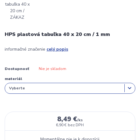
HPS plastová tabuľka 40 x 20 cm / 1 mm
informačné značenie
celý popis
Dostupnosť
Nie je skladom
materiál
8,49 €
/
ks
6,90 €
bez DPH
Momentálne nie je k dispozícii