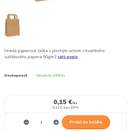
Hnedá papierová taška s plochým uchom z kvalitného
sulfátového papiera 90g/m2
celý popis
Dostupnosť
Skladom 1000 ks
0,15 €
/
ks
0,12 €
bez DPH
Pridať do košíka