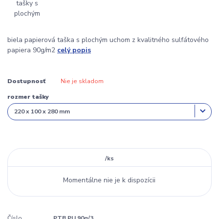
biela papierová taška s plochým uchom z kvalitného sulfátového
papiera 90g/m2
celý popis
Dostupnosť
Nie je skladom
rozmer tašky
/
ks
Momentálne nie je k dispozícii
Číslo
PTB PU 90g/3